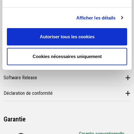
Clous de fixation (20 p.ces)
Afficher les détails
Station de recharge
Manuel d’instructions
Autoriser tous les cookies
Cookies nécessaires uniquement
Documentation et Tutoriels vidéos
Software Release
Déclaration de conformité
Garantie
Garantie conventionnelle →