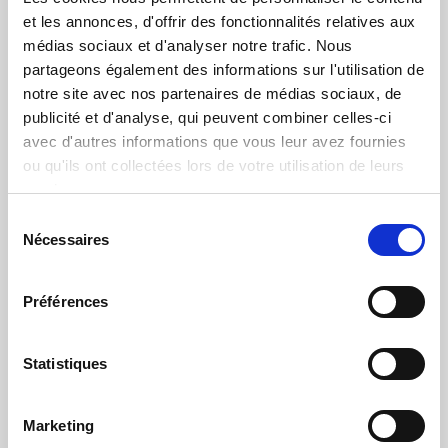
et les annonces, d'offrir des fonctionnalités relatives aux
médias sociaux et d'analyser notre trafic. Nous
Fiche technique
partageons également des informations sur l'utilisation de
notre site avec nos partenaires de médias sociaux, de
publicité et d'analyse, qui peuvent combiner celles-ci
Puissance
avec d'autres informations que vous leur avez fournies
ou qu'ils ont collectées lors de votre utilisation de leurs
Système de tonte
services.
Sélection
Dispositifs de contrôle
Nécessaires
du
consentement
Sécurité
Préférences
Caractéristiques
Statistiques
Équipements de série
Marketing