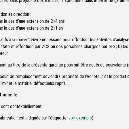
es, sans préjudice des exclusions spécifiées dans le livret de garantie o
ion et direction :
s le cas d’une extension de 2+4 ans
s le cas d’une extension de 2+1 an
latifs à la main-d’œuvre nécessaire pour effectuer les activités d’anal
onstaté et effectuée par ZCS ou des personnes chargées par elle ; b) les 
teur.
nt au titre de la présente garantie pourront être neufs ou équivalents
oduit de remplacement deviendra propriété de l’Acheteur et le produit
iminer le matériel défectueux repris.
tionnelle :
 sont contextuellement :
brication est indiquée sur l’étiquette,
voir exemple
)