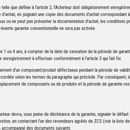
telle que définie à l’article 2, l’Acheteur doit obligatoirement enregistre
e d’achat, en joignant une copie des documents d’achat correspondant à l
sus ou ne peut pas présenter la documentation d’achat, les conditions pr
résente garantie conventionnelle ne sera pas activée.
 de 1 ou 4 ans, à compter de la date de cessation de la période de garant
enregistrement à effectuer conformément à l’article 3 qui fait foi.
cement d’un composant/produit défectueux pendant la période de validité 
 accordée selon les termes du paragraphe qui précède. Par conséquent, l
placement de composants ou de produits et la période de garantie rest
’Acheteur devra, sous peine de déchéance de la garantie, signaler le défau
stion, en contactant l’un des revendeurs agréés de ZCS (voir la liste 
té, accompagné des documents suivants: