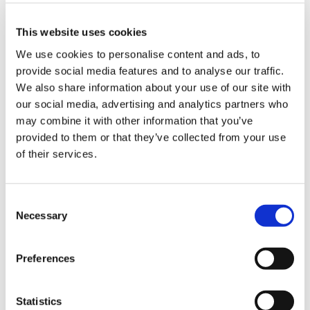
This website uses cookies
We use cookies to personalise content and ads, to
provide social media features and to analyse our traffic.
We also share information about your use of our site with
our social media, advertising and analytics partners who
may combine it with other information that you’ve
provided to them or that they’ve collected from your use
HOME TRADITIONAL
HOME TRADITIONAL
of their services.
4.0 Basic 4WD
4.0 Basic
2
2
1800
800
jusqu’à
m
jusqu’à
m
60%
45%
Consent
pente:
pente:
Necessary
Selection
Preferences
Statistics