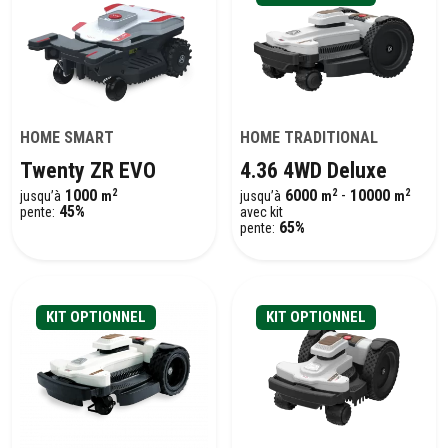
HOME SMART
HOME TRADITIONAL
Twenty ZR EVO
4.36 4WD Deluxe
2
2
2
1000
6000
-
10000
jusqu’à
m
jusqu’à
m
m
45%
pente:
avec kit
65%
pente:
KIT OPTIONNEL
KIT OPTIONNEL