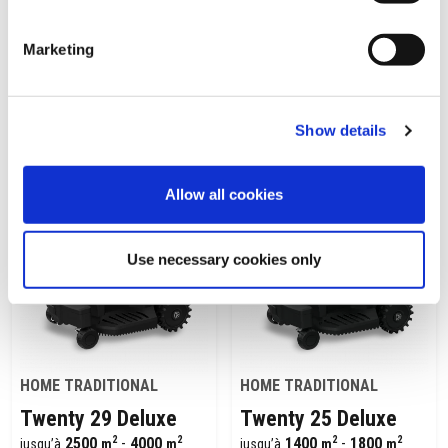
Marketing
HOME TRADITIONAL
HOME TRADITIONAL
L250i Elite S+
L250i Elite
Show details
2
2
5000
3200
jusqu’à
m
jusqu’à
m
45%
45%
pente:
pente:
Allow all cookies
KIT OPTIONNEL
KIT OPTIONNEL
Use necessary cookies only
HOME TRADITIONAL
HOME TRADITIONAL
Twenty 29 Deluxe
Twenty 25 Deluxe
2
2
2
2
2500
-
4000
1400
-
1800
jusqu’à
m
m
jusqu’à
m
m