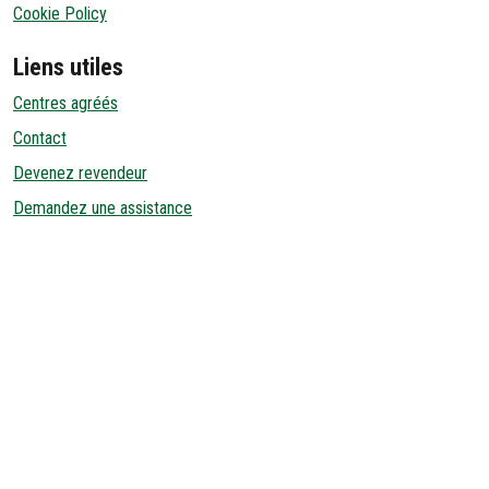
Cookie Policy
Liens utiles
Centres agréés
Contact
Devenez revendeur
Demandez une assistance
Distributeur agréé United States
MAX DISTRIBUTING
14151 FIR STREET
OR 97045-6806 OREGON CITY United States
001 8007775526