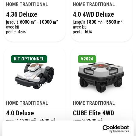
HOME TRADITIONAL
HOME TRADITIONAL
4.36 Deluxe
4.0 4WD Deluxe
2
2
2
2
6000
-
10000
1800
-
5500
jusqu’à
m
m
jusqu’à
m
m
avec kit
avec kit
45%
60%
pente:
pente:
KIT OPTIONNEL
V2024
HOME TRADITIONAL
HOME TRADITIONAL
4.0 Deluxe
CUBE Elite 4WD
2
2
2
1800
-
5500
3500
jusqu’à
m
m
jusqu’à
m
75%
avec kit
pente:
45%
pente: