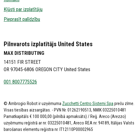
Kļūsti par izplatītāju
Pieprasīt palīdzību
Pilnvarots izplatītājs United States
MAX DISTRIBUTING
14151 FIR STREET
OR 97045-6806 OREGON CITY United States
001 8007775526
© Ambrogio Robot ir uzņēmuma
Zucchetti Centro Sistemi Spa
preču zīme.
Visas tiesības aizsargātas. - PVN Nr. 01262190513, NMIK 03225010481
Pamatkapitāls € 100 000,00 (pilnībā apmaksāts) / Reģ. Areco (Arezzo)
uzņēmumu reģistrā ar nr. 03225010481, Areco REA nr. 94189, Itālijas Valsts
barošanas elementu reģistra nr. IT12110P00002965