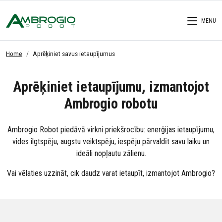
MENU
Home
Aprēķiniet savus ietaupījumus
Aprēķiniet ietaupījumu, izmantojot
Ambrogio robotu
Ambrogio Robot piedāvā virkni priekšrocību: enerģijas ietaupījumu,
vides ilgtspēju, augstu veiktspēju, iespēju pārvaldīt savu laiku un
ideāli nopļautu zālienu.
Vai vēlaties uzzināt, cik daudz varat ietaupīt, izmantojot Ambrogio?