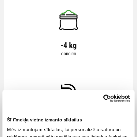
-4 kg
concimi
-14 m³
Šī tīmekļa vietne izmanto sīkfailus
acqua
Mēs izmantojam sīkfailus, lai personalizētu saturu un
reklāmas, nodrošinātu sociālo saziņas līdzekļu funkcijas