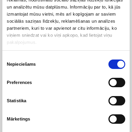
un analizētu mūsu datplūsmu. Informāciju par to, kā jūs
izmantojat mūsu vietni, mēs arī kopīgojam ar saviem
sociālās saziņas līdzekļu, reklamēšanas un analīzes
partneriem, kuri to var apvienot ar citu informāciju, ko
viņiem sniedzat vai ko viņi apkopo, kad lietojat viņu
pakalpojumus.
-50 stundu
lavoro
Piekrišanas
Nepieciešams
izvēle
Preferences
Statistika
-7 m³
Mārketings
materiale