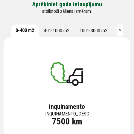
Aprēķiniet gada ietaupījumu
atbilstoši zāliena izmēram.
>
0-400 m2
401-1000 m2
1001-3000 m2
3001-60
inquinamento
INQUINAMENTO_DESC
7500 km