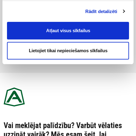
Rādīt detalizēti
Atļaut visus sīkfailus
info_risparmio
Lietojiet tikai nepieciešamos sīkfailus
info_risparmio_disclaimer
Vai meklējat palīdzību? Varbūt vēlaties
uzzināt vairāk? Mēs esam šeit, lai