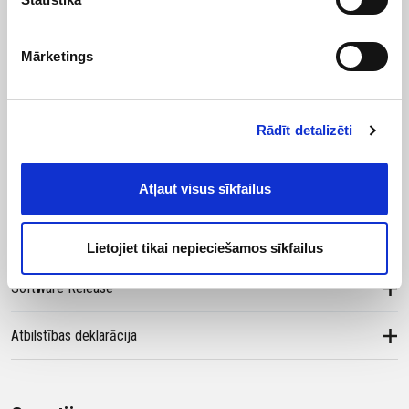
Fiksācijas mietiņi (20 gab.)
Mārketings
Uzlādes stacija
Lietotāja rokasgrāmata
Rādīt detalizēti
Dokumentācija un video pamācības
Atļaut visus sīkfailus
Rokasgrāmata
Lietojiet tikai nepieciešamos sīkfailus
Software Release
Atbilstības deklarācija