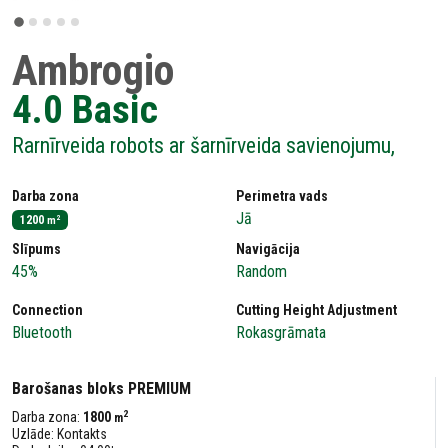
Ambrogio
4.0 Basic
Rarnīrveida robots ar šarnīrveida savienojumu,
Darba zona
Perimetra vads
Jā
1200
2
m
Slīpums
Navigācija
45%
Random
Connection
Cutting Height Adjustment
Bluetooth
Rokasgrāmata
Barošanas bloks PREMIUM
2
Darba zona:
1800
m
Uzlāde: Kontakts