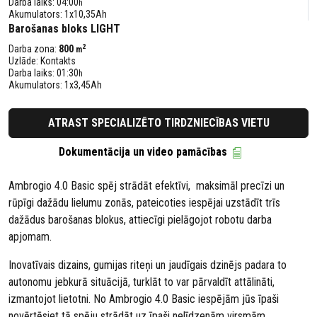
Darba laiks: 04:00
h
Akumulators: 1x10,35Ah
Barošanas bloks LIGHT
2
Darba zona:
800
m
Uzlāde: Kontakts
Darba laiks: 01:30
h
Akumulators: 1x3,45Ah
ATRAST SPECIALIZĒTO TIRDZNIECĪBAS VIETU
Dokumentācija un video pamācības
Ambrogio 4.0 Basic spēj strādāt efektīvi, maksimāl precīzi un
rūpīgi dažādu lielumu zonās, pateicoties iespējai uzstādīt trīs
dažādus barošanas blokus, attiecīgi pielāgojot robotu darba
apjomam.
Inovatīvais dizains, gumijas riteņi un jaudīgais dzinējs padara to
autonomu jebkurā situācijā, turklāt to var pārvaldīt attālināti,
izmantojot lietotni. No Ambrogio 4.0 Basic iespējām jūs īpaši
novērtēsiet tā spēju strādāt uz īpaši nelīdzenām virsmām,