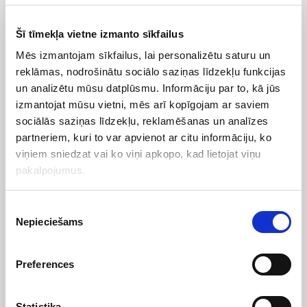
Šī tīmekļa vietne izmanto sīkfailus
Tehnisko datu lapa
Mēs izmantojam sīkfailus, lai personalizētu saturu un
reklāmas, nodrošinātu sociālo saziņas līdzekļu funkcijas
un analizētu mūsu datplūsmu. Informāciju par to, kā jūs
Jauda
izmantojat mūsu vietni, mēs arī kopīgojam ar saviem
sociālās saziņas līdzekļu, reklamēšanas un analīzes
Pļaušanas sistēma
partneriem, kuri to var apvienot ar citu informāciju, ko
viņiem sniedzat vai ko viņi apkopo, kad lietojat viņu
Vadības ierīces
pakalpojumus.
Drošība
Piekrišanas
Nepieciešams
izvēle
Raksturlielumi
Preferences
Standarta aprīkojums
Statistika