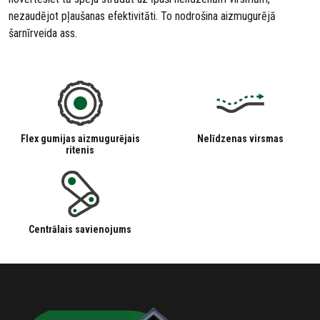
nezaudējot pļaušanas efektivitāti. To nodrošina aizmugurējā
šarnīrveida ass.
Flex gumijas aizmugurējais
Nelīdzenas virsmas
ritenis
Centrālais savienojums