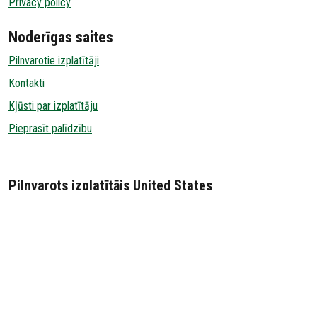
Privacy policy
Noderīgas saites
Pilnvarotie izplatītāji
Kontakti
Kļūsti par izplatītāju
Pieprasīt palīdzību
Pilnvarots izplatītājs United States
MAX DISTRIBUTING
14151 FIR STREET
OR 97045-6806 OREGON CITY United States
001 8007775526