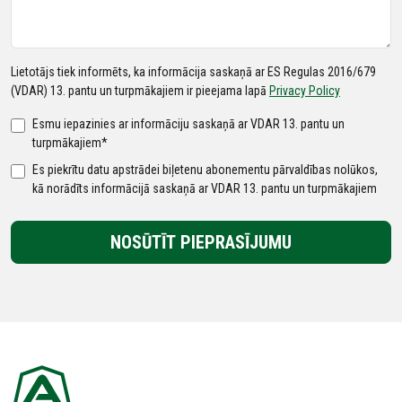
Lietotājs tiek informēts, ka informācija saskaņā ar ES Regulas 2016/679
(VDAR) 13. pantu un turpmākajiem ir pieejama lapā
Privacy Policy
Esmu iepazinies ar informāciju saskaņā ar VDAR 13. pantu un
turpmākajiem*
Es piekrītu datu apstrādei biļetenu abonementu pārvaldības nolūkos,
kā norādīts informācijā saskaņā ar VDAR 13. pantu un turpmākajiem
NOSŪTĪT PIEPRASĪJUMU