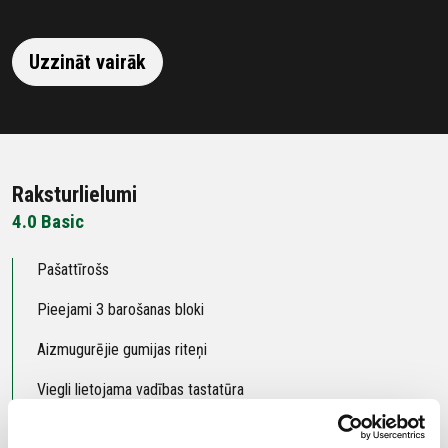
Uzzināt vairāk
Raksturlielumi
4.0 Basic
Pašattīrošs
Pieejami 3 barošanas bloki
Aizmugurējie gumijas riteņi
Viegli lietojama vadības tastatūra
Līdz 2200 m2 zālienam (ar barošanas bloku Premium)