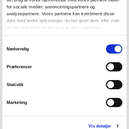
for sociale medier, annonceringspartnere og
analysepartnere. Vores partnere kan kombinere disse
data med andre oplysninger, du har givet dem, eller som
de har indsamlet fra din brug af deres tjenester.
Juridiske oplysninger
Samtykkevalg
Cookie Policy
Nødvendig
Privacy policy
Præferencer
Nyttige links
Autoriserede forhandlere
Statistik
Kontakter
Bliv forhandler
Marketing
Anmod om support
Reserverede område
Vis detaljer