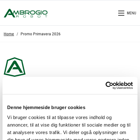
MENU
Home
Promo Primavera 2026
Søger du hjælp eller vil du vide mere?
Vi er her for at hjælpe dig!
Denne hjemmeside bruger cookies
Vi bruger cookies til at tilpasse vores indhold og
Hvis du gerne vil vide mere om de nyeste Ambrogio Robotmodeller,
annoncer, til at vise dig funktioner til sociale medier og til
hvis du ønsker særlige oplysninger eller hjælp til dit køb, kan du
at analysere vores trafik. Vi deler også oplysninger om
finde alt det, du søger, her.
din brug af vores hjemmeside med vores partnere inden