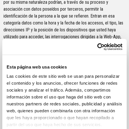
por su misma naturaleza podrían, a través de su proceso y
asociación con datos poseídos por terceros, permitir la
identificación de la persona a la que se refieren. Entran en esa
categoría datos como la hora y la fecha de los accesos, el tipo, las
direcciones IP y la posición de los dispositivos que usted haya
utilizado para acceder, las interrogaciones dirigidas a la Web-App,
las respuestas dadas por la Web-App durante el uso de la Web-App.
En relación con ello, se remite a la correspondiente
política de
cookies
. Señalamos que, en caso de que usted autorice el uso de
cookies, sus datos serán procesados también por terceras partes
Esta página web usa cookies
de acuerdo con dicha
política de cookies
y con las
Las cookies de este sitio web se usan para personalizar
respectivas
políticas de privacidad
.
el contenido y los anuncios, ofrecer funciones de redes
4. Destinatarios o categorías de destinatarios de los datos
sociales y analizar el tráfico. Además, compartimos
personales
información sobre el uso que haga del sitio web con
nuestros partners de redes sociales, publicidad y análisis
Los datos en cuestión no serán “difundidos”, es decir, no serán
web, quienes pueden combinarla con otra información
puestos en conocimiento de sujetos indeterminados, de no mediar
que les haya proporcionado o que hayan recopilado a
su autorización explícita. Con todo, exclusivamente por razones de
partir del uso que haya hecho de sus servicios.
organización, serán dados a conocer a los sujetos encargados del