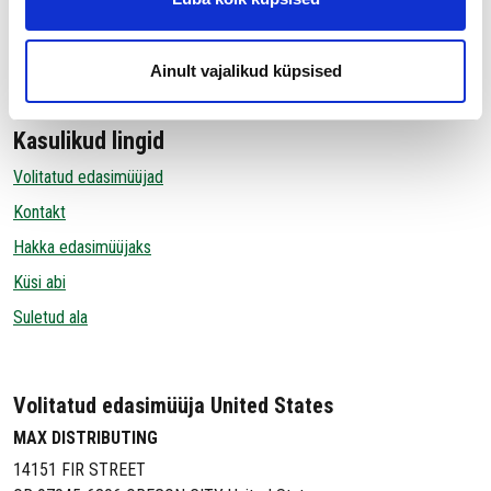
Juriidiline teave
Cookie Policy
Ainult vajalikud küpsised
Privacy policy
Kasulikud lingid
Volitatud edasimüüjad
Kontakt
Hakka edasimüüjaks
Küsi abi
Suletud ala
Volitatud edasimüüja United States
MAX DISTRIBUTING
14151 FIR STREET