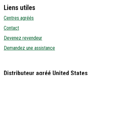
Liens utiles
Centres agréés
Contact
Devenez revendeur
Demandez une assistance
Distributeur agréé United States
MAX DISTRIBUTING
14151 FIR STREET
OR 97045-6806 OREGON CITY United States
001 8007775526
© Ambrogio Robot est une marque de
Zucchetti Centro Sistemi SpA
-