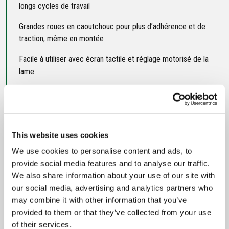
longs cycles de travail
Grandes roues en caoutchouc pour plus d’adhérence et de
traction, même en montée
Facile à utiliser avec écran tactile et réglage motorisé de la
lame
Compatible avec mode de travail en équipe
Autonettoyage de la lame et sous le carter
Gestion de terrains irréguliers grâce à l’articulation centrale
This website uses cookies
We use cookies to personalise content and ads, to
provide social media features and to analyse our traffic.
We also share information about your use of our site with
Fiche technique
our social media, advertising and analytics partners who
may combine it with other information that you’ve
Puissance
provided to them or that they’ve collected from your use
of their services.