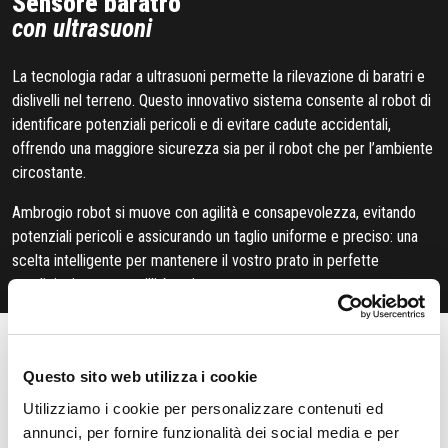
Sensore baratro
con ultrasuoni
La tecnologia radar a ultrasuoni permette la rilevazione di baratri e
dislivelli nel terreno. Questo innovativo sistema consente al robot di
identificare potenziali pericoli e di evitare cadute accidentali,
offrendo una maggiore sicurezza sia per il robot che per l’ambiente
circostante.
Ambrogio robot si muove con agilità e consapevolezza, evitando
potenziali pericoli e assicurando un taglio uniforme e preciso: una
scelta intelligente per mantenere il vostro prato in perfette
condizioni con tranquillità e sicurezza
Controlla il lavoro
di Ambrogio da remoto
Questo sito web utilizza i cookie
Ambrogio Robot ama la tecnologia semplice, e si prende cura del
Utilizziamo i cookie per personalizzare contenuti ed
tuo prato
anche quando non sei in casa
. Puoi controllarlo e
annunci, per fornire funzionalità dei social media e per