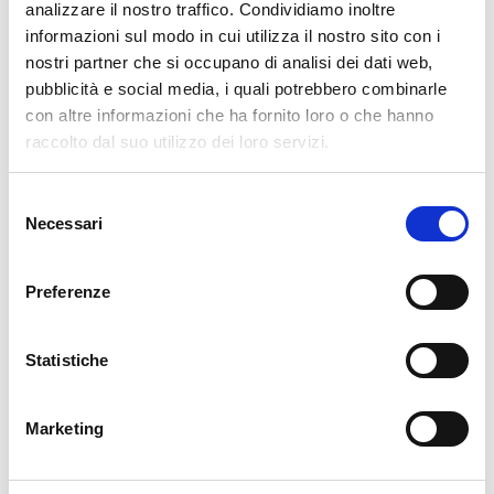
modificare le impostazioni da remoto, utilizzando l’apposita
analizzare il nostro traffico. Condividiamo inoltre
applicazione per dispositivi mobili.
informazioni sul modo in cui utilizza il nostro sito con i
nostri partner che si occupano di analisi dei dati web,
L’APP dedicata ti permette inoltre di ricevere informazioni sullo
pubblicità e social media, i quali potrebbero combinarle
stato del tuo robot e di ricevere
un messaggio di allarme dal
con altre informazioni che ha fornito loro o che hanno
sistema antifurto
, nel caso in cui il tagliaerba venisse allontanato,
raccolto dal suo utilizzo dei loro servizi.
anche involontariamente, dal giardino.
Selezione
Necessari
del
consenso
Preferenze
Statistiche
Marketing