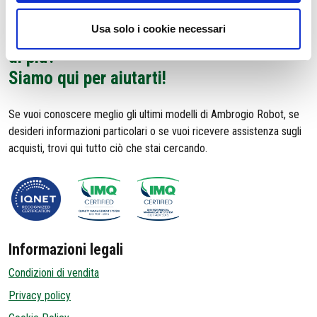
Usa solo i cookie necessari
Sei in cerca di assistenza o vuoi saperne
di più?
Siamo qui per aiutarti!
Se vuoi conoscere meglio gli ultimi modelli di Ambrogio Robot, se
desideri informazioni particolari o se vuoi ricevere assistenza sugli
acquisti, trovi qui tutto ciò che stai cercando.
Informazioni legali
Condizioni di vendita
Privacy policy