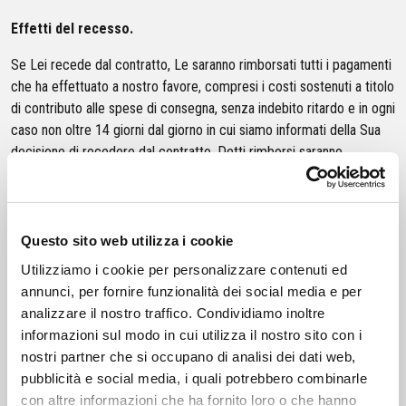
Effetti del recesso.
Se Lei recede dal contratto, Le saranno rimborsati tutti i pagamenti
che ha effettuato a nostro favore, compresi i costi sostenuti a titolo
di contributo alle spese di consegna, senza indebito ritardo e in ogni
caso non oltre 14 giorni dal giorno in cui siamo informati della Sua
decisione di recedere dal contratto. Detti rimborsi saranno
effettuati utilizzando lo stesso mezzo di pagamento da Lei usato
per la transazione iniziale, salvo che Lei non abbia espressamente
convenuto altrimenti; in ogni caso, non dovrà sostenere alcun costo
quale conseguenza di tale rimborso.
Questo sito web utilizza i cookie
Utilizziamo i cookie per personalizzare contenuti ed
Ove abbia ricevuto la merce, provvederemo a ritirarla mediante
annunci, per fornire funzionalità dei social media e per
corriere convenzionato e i costi della restituzione saranno a nostro
analizzare il nostro traffico. Condividiamo inoltre
carico. Sarà contattato per definire le modalità di ritiro.
informazioni sul modo in cui utilizza il nostro sito con i
Se decide invece di servirsi di altro vettore o di un diverso mezzo
nostri partner che si occupano di analisi dei dati web,
di spedizione, il costo della restituzione sarà a suo carico. In tal
pubblicità e social media, i quali potrebbero combinarle
caso, si prega di restituire la merce, senza indebiti ritardi e
con altre informazioni che ha fornito loro o che hanno