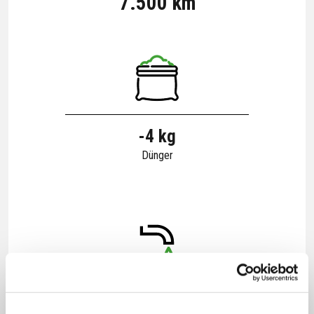
7.500 km
-4 kg
Dünger
-14 m³