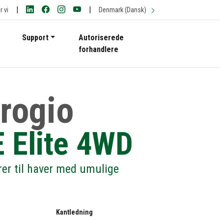
|
|
 vi
Denmark (Dansk)
Support
Autoriserede
forhandlere
rogio
 Elite 4WD
rer til haver med umulige
Kantledning