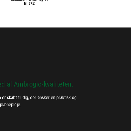
til 75%
ed al Ambrogio-kvaliteten.
er skabt til dig, der ønsker en praktisk og
e plænepleje.