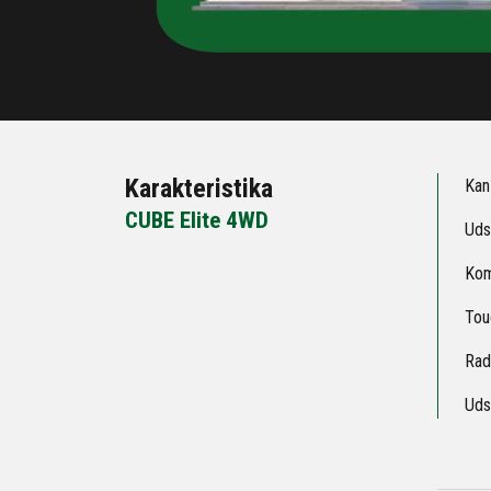
Karakteristika
Kan
CUBE Elite 4WD
Uds
Kom
Tou
Rada
Uds