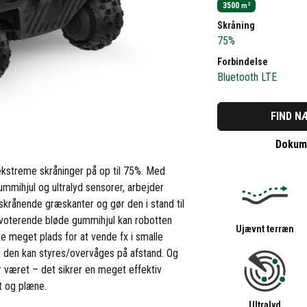
3500
2
m
Skråning
75%
Forbindelse
Bluetooth LTE
FIND N
Dokume
kstreme skråninger på op til 75%. Med
ummihjul og ultralyd sensorer, arbejder
skrånende græskanter og gør den i stand til
pivoterende bløde gummihjul kan robotten
Ujævnt terræn
ke meget plads for at vende fx i smalle
den kan styres/overvåges på afstand. Og
 været – det sikrer en meget effektiv
ot og plæne.
Ultralyd