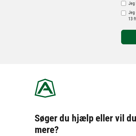
Jeg 
Jeg 
13 f
Søger du hjælp eller vil d
mere?