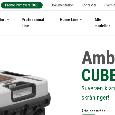
Promo Primavera 2026
Dokumentation
Kontakter
Hvem er
bot
Professional
Home Line
Alle
Line
modeller
Amb
CUBE
Suveræn klat
skråninger!
Arbejdsområde