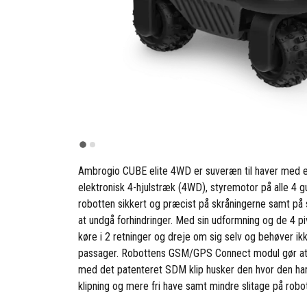
Ambrogio CUBE elite 4WD er suveræn til haver med e
elektronisk 4-hjulstræk (4WD), styremotor på alle 4 g
robotten sikkert og præcist på skråningerne samt på 
at undgå forhindringer. Med sin udformning og de 4 
køre i 2 retninger og dreje om sig selv og behøver ik
passager. Robottens GSM/GPS Connect modul gør at 
med det patenteret SDM klip husker den hvor den har
klipning og mere fri have samt mindre slitage på rob