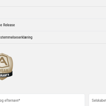
e Release
sstemmelseserklæring
og efternavn*
Selskabe