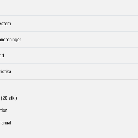
system
anordninger
ed
istika
(20 stk.)
tion
manual