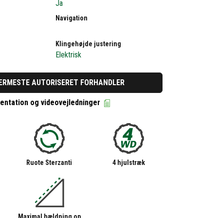
Ja
Navigation
Klingehøjde justering
Elektrisk
ÆRMESTE AUTORISERET FORHANDLER
ntation og videovejledninger
Ruote Sterzanti
4 hjulstræk
Maximal hældning op