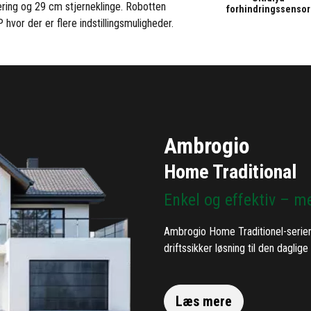
ering og 29 cm stjerneklinge. Robotten
forhindringssensor
vor der er flere indstillingsmuligheder.
Ambrogio
Home Traditional
Enkel og effektiv – m
Ambrogio Home Traditionel-serien 
driftssikker løsning til den daglig
Læs mere