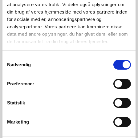
at analysere vores trafik. Vi deler også oplysninger om
Sikkerhed
din brug af vores hjemmeside med vores partnere inden
for sociale medier, annonceringspartnere og
Karakteristika
analysepartnere. Vores partnere kan kombinere disse
data med andre oplysninger, du har givet dem, eller som
de har indsamlet fra din brug af deres tjenester.
Standardudstyr
Samtykkevalg
Pløkker (20 stk.)
Nødvendig
Ladestation
Præferencer
Brugermanual
Statistik
Dokumentation og videovejledninger
Marketing
Manual