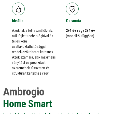
Ideális:
Garancia
Azoknak a felhasználóknak,
2+1 év vagy 2+4 év
akik fejlett technológiával és
(modelltől függően)
teljes körű
csatlakoztathatósággal
rendelkező robotot keresnek.
Azok számára, akik maximális
irányítást és precizitást
szeretnének. Összetett és
strukturált kertekhez vagy
Ambrogio
Home Smart