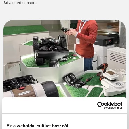
Advanced sensors
Ez a weboldal sütiket használ
Ambrogio Robot műszaki támogatás: