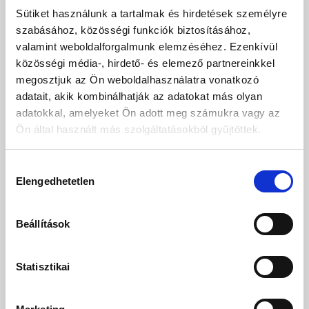
Sütiket használunk a tartalmak és hirdetések személyre
Mindig az Ön oldalán!
szabásához, közösségi funkciók biztosításához,
AZ AMBROGIO ROBOT VÁLASZTÁSA AZ INNOVÁCIÓRA,
valamint weboldalforgalmunk elemzéséhez. Ezenkívül
MEGBÍZHATÓSÁGRA ÉS A KIVÁLÓ MŰSZAKI TÁMOGATÁSRA
közösségi média-, hirdető- és elemező partnereinkkel
VALÓ TÁMASZKODÁST JELENTI.
megosztjuk az Ön weboldalhasználatra vonatkozó
adatait, akik kombinálhatják az adatokat más olyan
Tudjuk, mennyire fontos a gyors és hatékony támogatás biztosítása,
adatokkal, amelyeket Ön adott meg számukra vagy az
ezért többféle kapcsolattartási lehetőséget kínálunk, hogy a
Ön által használt más szolgáltatásokból gyűjtöttek.
segítségnyújtás egyszerű és könnyen elérhető legyen.
A TÁMOGATÁS MINDIG ELÉRHETŐ
Hozzájárulás
Elengedhetetlen
Ha segítségre van szüksége az Ambrogio Robothoz, az alábbi
kiválasztása
lehetőségek közül választhat:
Beállítások
Megbízható kereskedő
: Keresse meg a legközelebbi
szervizközpontot közvetlenül a weboldalunkon, még akkor is,
ha online vásárolta a terméket.
Statisztikai
Ingyenes ügyfélszolgálati vonal
: Szakértői csapatunk
mindig készen áll, hogy segítsen Önnek.