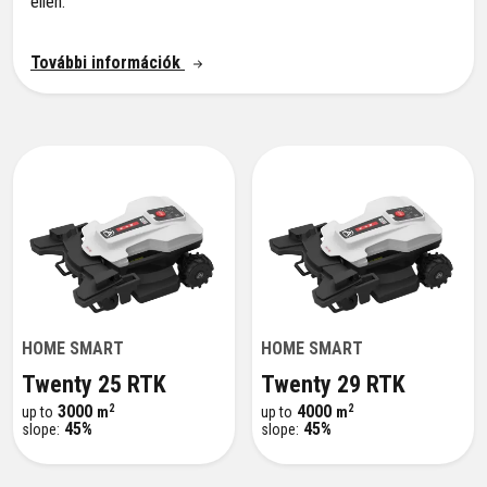
ellen.
További információk
HOME SMART
HOME SMART
Twenty 25 RTK
Twenty 29 RTK
2
2
3000
4000
up to
m
up to
m
45%
45%
slope:
slope: