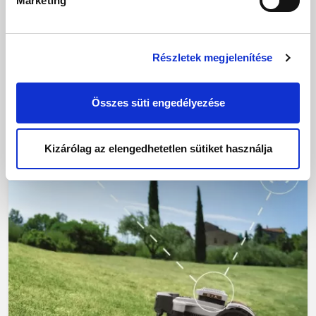
Marketing
Online kérés
: Töltse ki az űrlapot hivatalos weboldalunk
Support (Támogatás) részében, hogy gyors és kényelmes
segítséget kapjon.
Részletek megjelenítése
Amit a
Home Smart
kínál Önnek
Összes süti engedélyezése
Kizárólag az elengedhetetlen sütiket használja