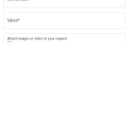
Város*
Attach images or video to your request
üzenet
A felhasználó tájékoztatást kap arról, hogy a 2016/679/EU rendelet (GDPR)
13. cikke és az azt követő cikkek szerinti tájékoztatás elérhető a
Privacy
Policy
oldalon
Megismertem a tájékoztatást a GDPR 13. cikke és az azt követő cikkek