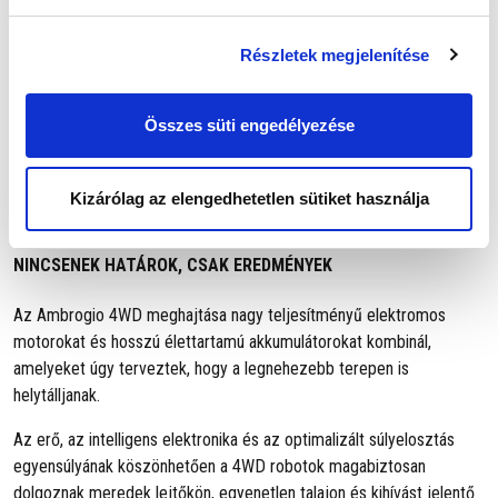
Részletek megjelenítése
Összes süti engedélyezése
Kizárólag az elengedhetetlen sütiket használja
4WD meghajtás
integrált teljesítménnyel
NINCSENEK HATÁROK, CSAK EREDMÉNYEK
Az Ambrogio 4WD meghajtása nagy teljesítményű elektromos
motorokat és hosszú élettartamú akkumulátorokat kombinál,
amelyeket úgy terveztek, hogy a legnehezebb terepen is
helytálljanak.
Az erő, az intelligens elektronika és az optimalizált súlyelosztás
egyensúlyának köszönhetően a 4WD robotok magabiztosan
dolgoznak meredek lejtőkön, egyenetlen talajon és kihívást jelentő