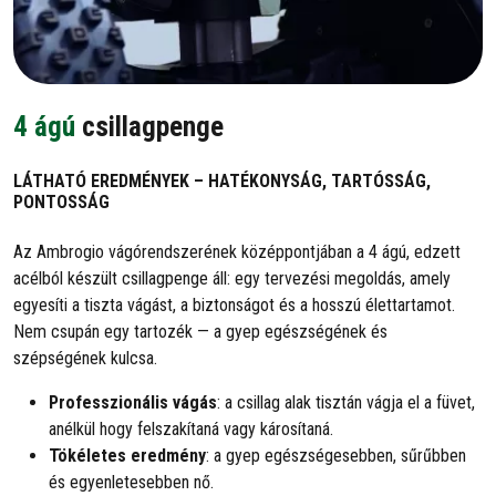
4 ágú
csillagpenge
LÁTHATÓ EREDMÉNYEK – HATÉKONYSÁG, TARTÓSSÁG,
PONTOSSÁG
Az Ambrogio vágórendszerének középpontjában a 4 ágú, edzett
acélból készült csillagpenge áll: egy tervezési megoldás, amely
egyesíti a tiszta vágást, a biztonságot és a hosszú élettartamot.
Nem csupán egy tartozék — a gyep egészségének és
szépségének kulcsa.
Professzionális vágás
: a csillag alak tisztán vágja el a füvet,
anélkül hogy felszakítaná vagy károsítaná.
Tökéletes eredmény
: a gyep egészségesebben, sűrűbben
és egyenletesebben nő.