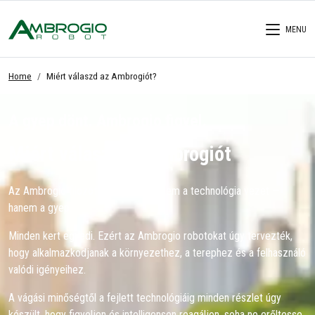
MENU
Home
Miért válaszd az Ambrogiót?
A gyep dönt. Ambrogio figyel.
Miért válaszd az Ambrogiót
Az Ambrogio filozófiája egyszerű: nem a technológia vezet —
hanem a gyep.
Minden kert egyedi. Ezért az Ambrogio robotokat úgy tervezték,
hogy alkalmazkodjanak a környezethez, a terephez és a felhasználó
valódi igényeihez.
A vágási minőségtől a fejlett technológiáig minden részlet úgy
készült, hogy figyeljen és intelligensen reagáljon, soha ne erőltesse