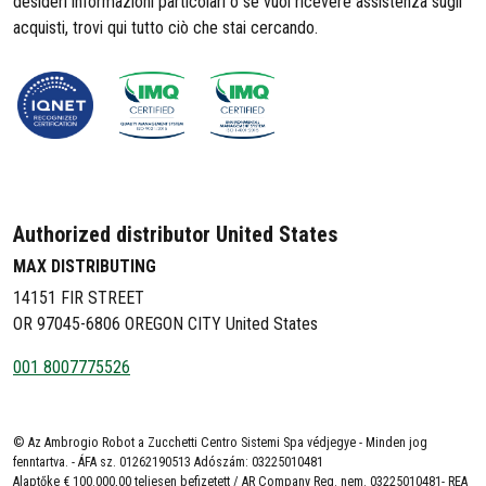
desideri informazioni particolari o se vuoi ricevere assistenza sugli
acquisti, trovi qui tutto ciò che stai cercando.
Authorized distributor United States
MAX DISTRIBUTING
14151 FIR STREET
OR 97045-6806 OREGON CITY United States
001 8007775526
© Az Ambrogio Robot a Zucchetti Centro Sistemi Spa védjegye - Minden jog
fenntartva. - ÁFA sz. 01262190513 Adószám: 03225010481
Alaptőke € 100.000,00 teljesen befizetett / AR Company Reg. nem. 03225010481- REA