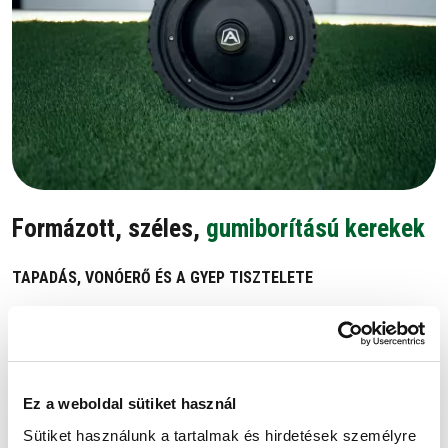
Formázott, széles,
gumiborítású kerekek
TAPADÁS, VONÓERŐ ÉS A GYEP TISZTELETE
Az Ambrogio kerekei többek egyszerű funkcionális elemeknél: úgy
tervezték őket, hogy maximális tapadást biztosítsanak és stabilitást
nyújtsanak bármilyen felületen.
Ez a weboldal sütiket használ
Nagyok, szélesek és puha gumiborítással rendelkeznek, így
tökéletesen alkalmazkodnak az egyenetlen, nedves vagy lejtős
Sütiket használunk a tartalmak és hirdetések személyre