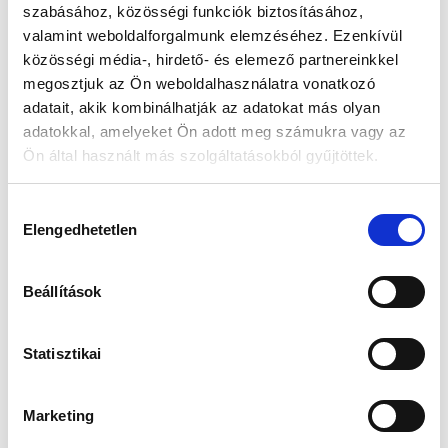
terephez is, kiváló vonóerőt biztosítva anélkül, hogy károsítanák a
szabásához, közösségi funkciók biztosításához,
gyepet.
valamint weboldalforgalmunk elemzéséhez. Ezenkívül
közösségi média-, hirdető- és elemező partnereinkkel
A formázott futófelület javítja a tapadást és a mozgás pontosságát,
megosztjuk az Ön weboldalhasználatra vonatkozó
csökkentve a csúszást és a talaj tömörödését. Az eredmény?
adatait, akik kombinálhatják az adatokat más olyan
Nagyobb hatékonyság, kisebb terhelés a talajon és egészségesebb
adatokkal, amelyeket Ön adott meg számukra vagy az
fű.
Ön által használt más szolgáltatásokból gyűjtöttek.
Hozzájárulás
Elengedhetetlen
kiválasztása
Beállítások
Statisztikai
Marketing