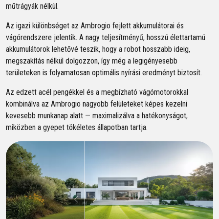
műtrágyák nélkül.
Az igazi különbséget az Ambrogio fejlett akkumulátorai és
vágórendszere jelentik. A nagy teljesítményű, hosszú élettartamú
akkumulátorok lehetővé teszik, hogy a robot hosszabb ideig,
megszakítás nélkül dolgozzon, így még a legigényesebb
területeken is folyamatosan optimális nyírási eredményt biztosít.
Az edzett acél pengékkel és a megbízható vágómotorokkal
kombinálva az Ambrogio nagyobb felületeket képes kezelni
kevesebb munkanap alatt — maximalizálva a hatékonyságot,
miközben a gyepet tökéletes állapotban tartja.