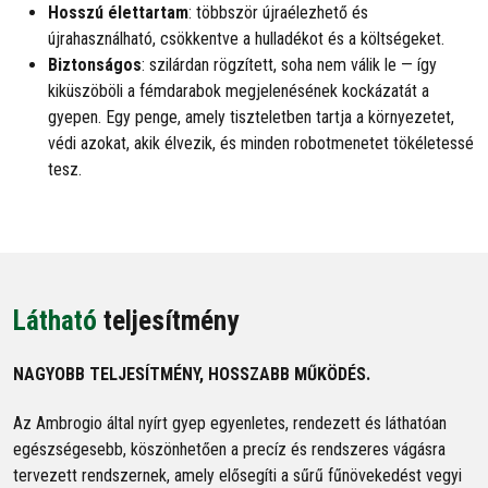
Hosszú élettartam
: többször újraélezhető és
újrahasználható, csökkentve a hulladékot és a költségeket.
Biztonságos
: szilárdan rögzített, soha nem válik le — így
kiküszöböli a fémdarabok megjelenésének kockázatát a
gyepen. Egy penge, amely tiszteletben tartja a környezetet,
védi azokat, akik élvezik, és minden robotmenetet tökéletessé
tesz.
Látható
teljesítmény
NAGYOBB TELJESÍTMÉNY, HOSSZABB MŰKÖDÉS.
Az Ambrogio által nyírt gyep egyenletes, rendezett és láthatóan
egészségesebb, köszönhetően a precíz és rendszeres vágásra
tervezett rendszernek, amely elősegíti a sűrű fűnövekedést vegyi