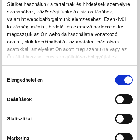
Sütiket használunk a tartalmak és hirdetések személyre
szabásához, közösségi funkciók biztosításához,
valamint weboldalforgalmunk elemzéséhez. Ezenkívül
közösségi média-, hirdető- és elemező partnereinkkel
megosztjuk az Ön weboldalhasználatra vonatkozó
adatait, akik kombinálhatják az adatokat más olyan
adatokkal, amelyeket Ön adott meg számukra vagy az
Ön által használt más szolgáltatásokból gyűjtöttek.
Hozzájárulás
Elengedhetetlen
kiválasztása
Beállítások
Az első vágástól
egy zöld forradalomig
.
Statisztikai
Az Ambrogio gyorsan több lett, mint egy egyszerű kísérlet. Amikor
bekerült a vállalatba, továbbfejlesztették, finomították, és olasz
technológiával és formatervezéssel tökéletesítették.
Marketing