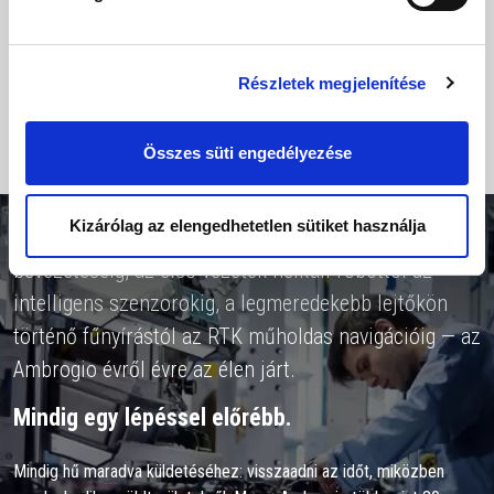
Az első modell, az UFO, úgy nézett ki, mintha a világűrből érkezett
volna — és bizonyos értelemben az is volt. Egy robot, amely képes
volt önállóan lenyírni a füvet egy olyan világban, ahol ezt korábban
Részletek megjelenítése
senki sem képzelte el.
Összes süti engedélyezése
Kizárólag az elengedhetetlen sütiket használja
Az első határolóvezetéktől a lítium akkumulátorok
bevezetéséig, az első vezeték nélküli robottól az
intelligens szenzorokig, a legmeredekebb lejtőkön
történő fűnyírástól az RTK műholdas navigációig — az
Ambrogio évről évre az élen járt.
Mindig egy lépéssel előrébb.
Mindig hű maradva küldetéséhez: visszaadni az időt, miközben