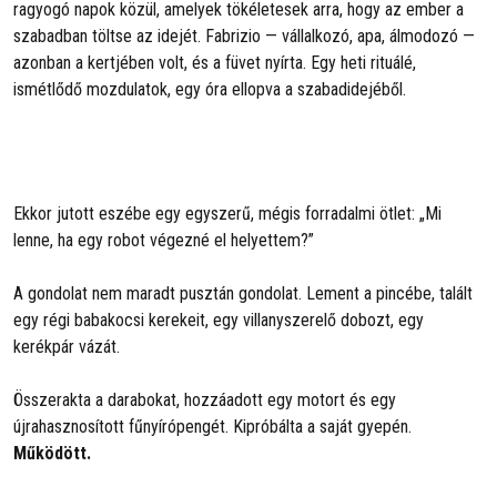
ragyogó napok közül, amelyek tökéletesek arra, hogy az ember a
szabadban töltse az idejét. Fabrizio — vállalkozó, apa, álmodozó —
azonban a kertjében volt, és a füvet nyírta. Egy heti rituálé,
ismétlődő mozdulatok, egy óra ellopva a szabadidejéből.
Ekkor jutott eszébe egy egyszerű, mégis forradalmi ötlet: „Mi
lenne, ha egy robot végezné el helyettem?”
A gondolat nem maradt pusztán gondolat. Lement a pincébe, talált
egy régi babakocsi kerekeit, egy villanyszerelő dobozt, egy
kerékpár vázát.
Összerakta a darabokat, hozzáadott egy motort és egy
újrahasznosított fűnyírópengét. Kipróbálta a saját gyepén.
Működött.