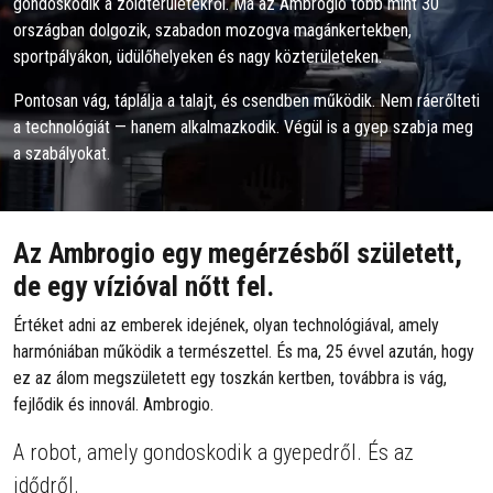
gondoskodik a zöldterületekről. Ma az Ambrogio több mint 30
országban dolgozik, szabadon mozogva magánkertekben,
sportpályákon, üdülőhelyeken és nagy közterületeken.
Pontosan vág, táplálja a talajt, és csendben működik. Nem ráerőlteti
a technológiát — hanem alkalmazkodik. Végül is a gyep szabja meg
a szabályokat.
Az Ambrogio egy megérzésből született,
de egy vízióval nőtt fel.
Értéket adni az emberek idejének, olyan technológiával, amely
harmóniában működik a természettel. És ma, 25 évvel azután, hogy
ez az álom megszületett egy toszkán kertben, továbbra is vág,
fejlődik és innovál. Ambrogio.
A robot, amely gondoskodik a gyepedről. És az
idődről.